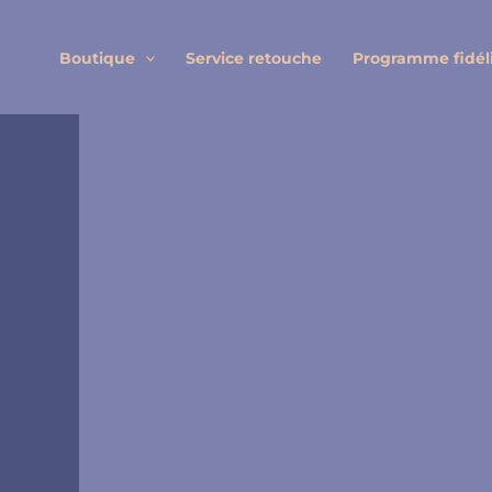
Aller
au
Boutique
Service retouche
Programme fidél
contenu