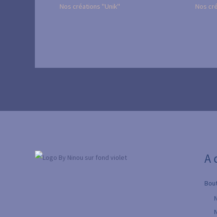
Nos créations "Unik"
Nos cré
A 
Bou