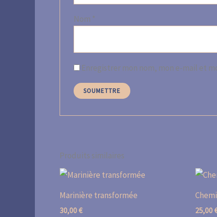
Nom
*
Enregistrer mon nom, mon e-mail et mo
Produits similaires
Marinière transformée
Chemi
30,00
€
25,00