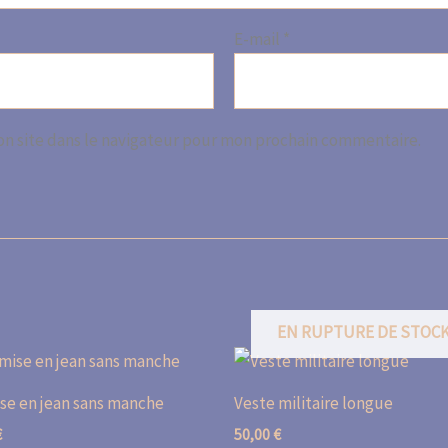
E-mail
*
n site dans le navigateur pour mon prochain commentaire.
EN RUPTURE DE STOC
se en jean sans manche
Veste militaire longue
€
50,00
€