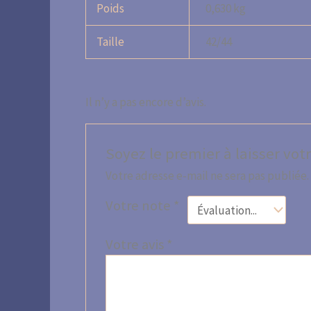
Poids
0,630 kg
Taille
42/44
Il n’y a pas encore d’avis.
Soyez le premier à laisser votr
Votre adresse e-mail ne sera pas publiée.
Votre note
*
Votre avis
*