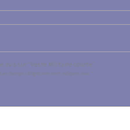
e avis sur “Veste Militaire courte”
Les champs obligatoires sont indiqués avec
*