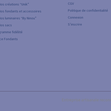
CGV
Nos créations “Unik”
Politique de confidentialité
Nos fondants et accessoires
Connexion
Nos luminaires “By Ninou”
S’inscrire
Nos sacs
ramme fidélité
ice Fondants
Entreprise artisanale recon