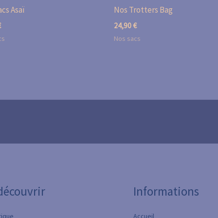
cs Asaï
Nos Trotters Bag
€
24,90
€
cs
Nos sacs
découvrir
Informations
tique
Accueil