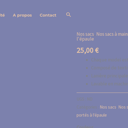
Rechercher
ité
A propos
Contact
Nos sacs
,
Nos sacs à main
l'épaule
25,00
€
Chaque model es
Composé de texti
Lanière principal
Lavable en machin
UGS :
ND
Catégories :
Nos sacs
,
Nos 
portés à l'épaule
Couleur