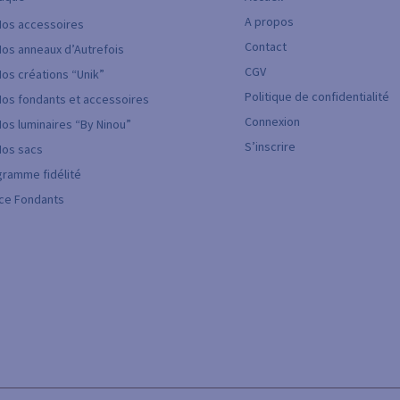
A propos
Nos accessoires
Contact
Nos anneaux d’Autrefois
CGV
Nos créations “Unik”
Politique de confidentialité
Nos fondants et accessoires
Connexion
Nos luminaires “By Ninou”
S’inscrire
Nos sacs
ramme fidélité
ice Fondants