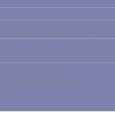
rine et Doré, Rouge et Noir, Anthracite et Argenté, Rose Pale et
et et Argenté, Bleu Jean et Argenté, Kaki et Vintage, Bleu Clair
re avis sur “Nos Jeans So Chic”
Les champs obligatoires sont indiqués avec
*