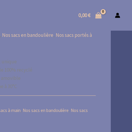
0,00
€
,
Nos sacs en bandoulière
,
Nos sacs portés à
t unique
le 100% recyclé
e amovible
e à 30°C
sacs à main
,
Nos sacs en bandoulière
,
Nos sacs