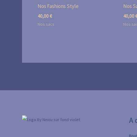
Nos Fashions Style
Nos Sa
40,00
€
40,00
Nos sacs
Nos sa
A 
Bou