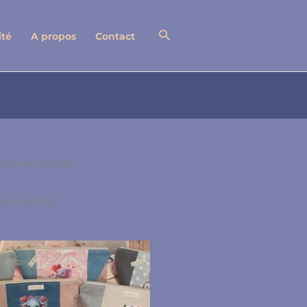
Rechercher
ité
A propos
Contact
ssoires beauté
seul résultat