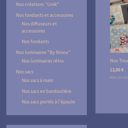
Nos créations "Unik"
Nos fondants et accessoires
Nos diffuseurs et
accessoires
Nos fondants
Nos luminaires "By Ninou"
Nos Trou
Nos luminaires rétro
12,00
€
Nos sacs
Nos acces
Nos sacs à main
Nos sacs en bandoulière
Nos sacs portés à l'épaule