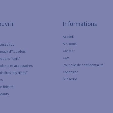
ouvrir
Informations
Accueil
A propos
cessoires
Contact
neaux d’Autrefois
CGV
ations “Unik”
Politique de confidentialité
ndants et accessoires
Connexion
inaires “By Ninou”
S’inscrire
cs
 fidélité
ndants