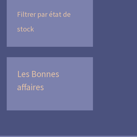
Filtrer par état de
stock
Les Bonnes
affaires