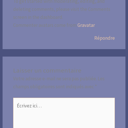
To get started with moderating, editing, and
deleting comments, please visit the Comments
screen in the dashboard.
Commenter avatars come from
Gravatar
.
Répondre
Laisser un commentaire
Votre adresse e-mail ne sera pas publiée.
Les
champs obligatoires sont indiqués avec
*
Écrivez
ici…