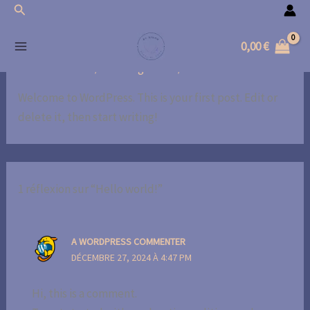
Rechercher
Aller
au
0,00
€
contenu
1 commentaire
/
Uncategorized
/ Par
Hélène Tessier
Welcome to WordPress. This is your first post. Edit or
delete it, then start writing!
1 réflexion sur “Hello world!”
A WORDPRESS COMMENTER
DÉCEMBRE 27, 2024 À 4:47 PM
Hi, this is a comment.